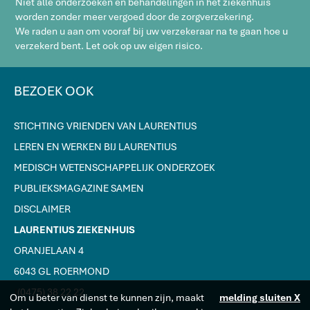
Niet alle onderzoeken en behandelingen in het ziekenhuis
worden zonder meer vergoed door de zorgverzekering.
We raden u aan om vooraf bij uw verzekeraar na te gaan hoe u
verzekerd bent. Let ook op uw eigen risico.
BEZOEK OOK
STICHTING VRIENDEN VAN LAURENTIUS
LEREN EN WERKEN BIJ LAURENTIUS
MEDISCH WETENSCHAPPELIJK ONDERZOEK
PUBLIEKSMAGAZINE SAMEN
DISCLAIMER
LAURENTIUS ZIEKENHUIS
ORANJELAAN 4
6043 GL ROERMOND
J
(0475) 38 22 22
Om u beter van dienst te kunnen zijn, maakt
melding sluiten X