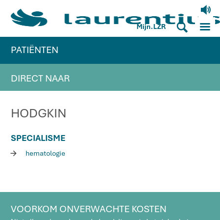
V
M
S
Mijn.LZR
PATIËNTEN
DIRECT NAAR
HODGKIN
SPECIALISME
R
hematologie
VOORKOM ONVERWACHTE KOSTEN