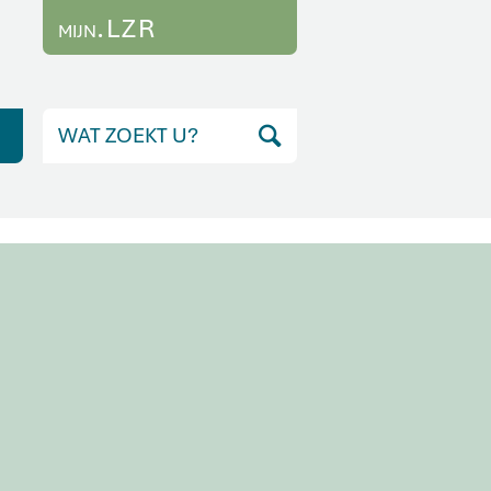
.LZR
MIJN