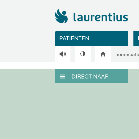
PATIËNTEN
V
H
home
/
pati
DIRECT NAAR
M