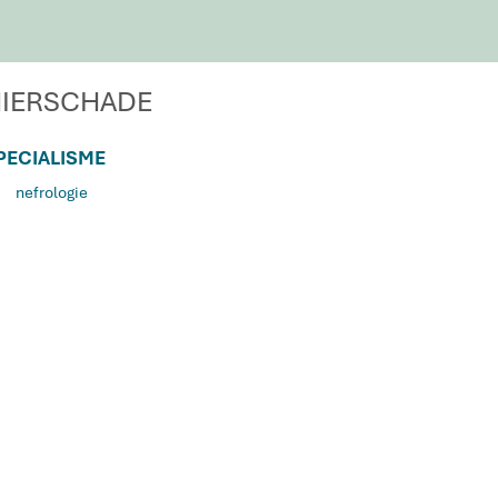
IERSCHADE
PECIALISME
R
nefrologie