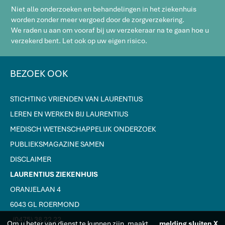
Niet alle onderzoeken en behandelingen in het ziekenhuis
worden zonder meer vergoed door de zorgverzekering.
We raden u aan om vooraf bij uw verzekeraar na te gaan hoe u
verzekerd bent. Let ook op uw eigen risico.
BEZOEK OOK
STICHTING VRIENDEN VAN LAURENTIUS
LEREN EN WERKEN BIJ LAURENTIUS
MEDISCH WETENSCHAPPELIJK ONDERZOEK
PUBLIEKSMAGAZINE SAMEN
DISCLAIMER
LAURENTIUS ZIEKENHUIS
ORANJELAAN 4
6043 GL ROERMOND
J
(0475) 38 22 22
Om u beter van dienst te kunnen zijn, maakt
melding sluiten X