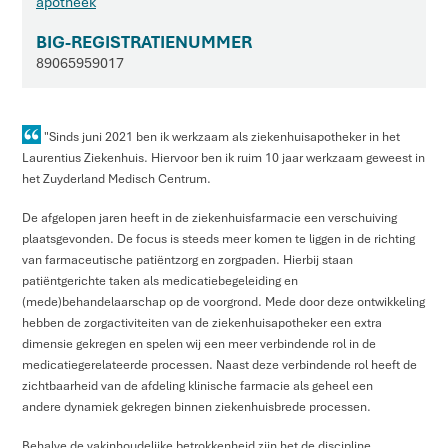
apotheek
BIG-REGISTRATIENUMMER
89065959017
"Sinds juni 2021 ben ik werkzaam als ziekenhuisapotheker in het
Laurentius Ziekenhuis. Hiervoor ben ik ruim 10 jaar werkzaam geweest in
het Zuyderland Medisch Centrum.
De afgelopen jaren heeft in de ziekenhuisfarmacie een verschuiving
plaatsgevonden. De focus is steeds meer komen te liggen in de richting
van farmaceutische patiëntzorg en zorgpaden. Hierbij staan
patiëntgerichte taken als medicatiebegeleiding en
(mede)behandelaarschap op de voorgrond. Mede door deze ontwikkeling
hebben de zorgactiviteiten van de ziekenhuisapotheker een extra
dimensie gekregen en spelen wij een meer verbindende rol in de
medicatiegerelateerde processen. Naast deze verbindende rol heeft de
zichtbaarheid van de afdeling klinische farmacie als geheel een
andere dynamiek gekregen binnen ziekenhuisbrede processen.
Behalve de vakinhoudelijke betrokkenheid zijn het de discipline