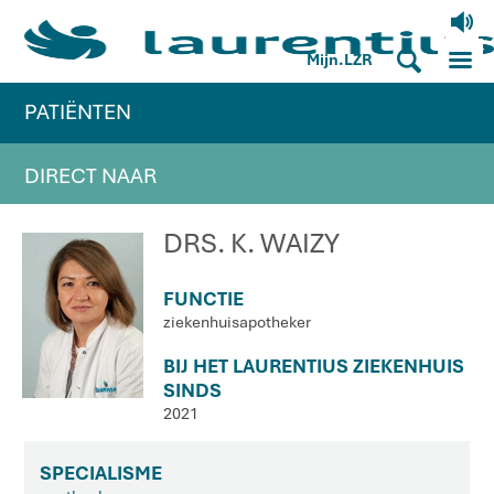
V
M
S
Mijn.LZR
PATIËNTEN
DIRECT NAAR
DRS. K. WAIZY
FUNCTIE
ziekenhuisapotheker
BIJ HET LAURENTIUS ZIEKENHUIS
SINDS
2021
SPECIALISME