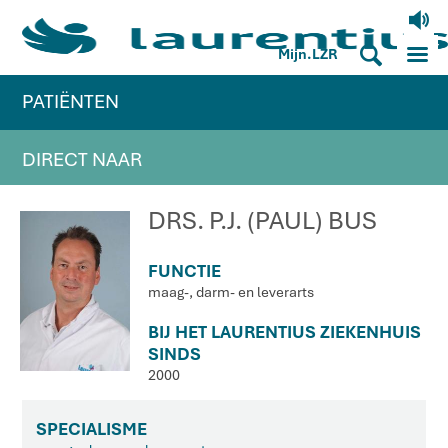
V
M
S
Mijn.LZR
PATIËNTEN
DIRECT NAAR
DRS. P.J. (PAUL) BUS
FUNCTIE
maag-, darm- en leverarts
BIJ HET LAURENTIUS ZIEKENHUIS
SINDS
2000
SPECIALISME