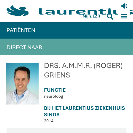
V
M
S
Mijn.LZR
PATIËNTEN
DIRECT NAAR
DRS. A.M.M.R. (ROGER)
GRIENS
FUNCTIE
neuroloog
BIJ HET LAURENTIUS ZIEKENHUIS
SINDS
2014