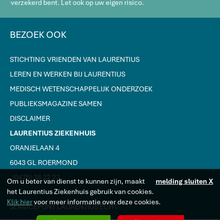
verzekerd bent. Let ook op uw eigen risico.
BEZOEK OOK
STICHTING VRIENDEN VAN LAURENTIUS
LEREN EN WERKEN BIJ LAURENTIUS
MEDISCH WETENSCHAPPELIJK ONDERZOEK
PUBLIEKSMAGAZINE SAMEN
DISCLAIMER
LAURENTIUS ZIEKENHUIS
ORANJELAAN 4
6043 GL ROERMOND
J
(0475) 38 22 22
Om u beter van dienst te kunnen zijn, maakt
melding sluiten X
het Laurentius Ziekenhuis gebruik van cookies.
Klik hier
voor meer informatie over deze cookies.
SERVICEPUNT LAURENTIUS ECHT