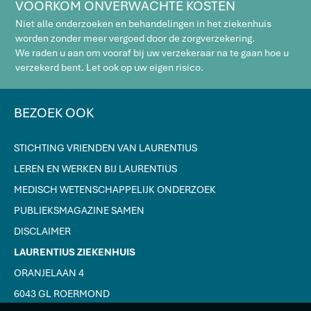
VOORKOM ONVERWACHTE KOSTEN
Niet alle onderzoeken en behandelingen in het ziekenhuis
worden zonder meer vergoed door de zorgverzekering.
We raden u aan om vooraf bij uw verzekeraar na te gaan hoe u
verzekerd bent. Let ook op uw eigen risico.
BEZOEK OOK
STICHTING VRIENDEN VAN LAURENTIUS
LEREN EN WERKEN BIJ LAURENTIUS
MEDISCH WETENSCHAPPELIJK ONDERZOEK
PUBLIEKSMAGAZINE SAMEN
DISCLAIMER
LAURENTIUS ZIEKENHUIS
ORANJELAAN 4
6043 GL ROERMOND