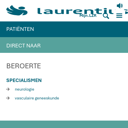
V
M
S
Mijn.LZR
PATIËNTEN
DIRECT NAAR
BEROERTE
SPECIALISMEN
R
neurologie
R
vasculaire geneeskunde