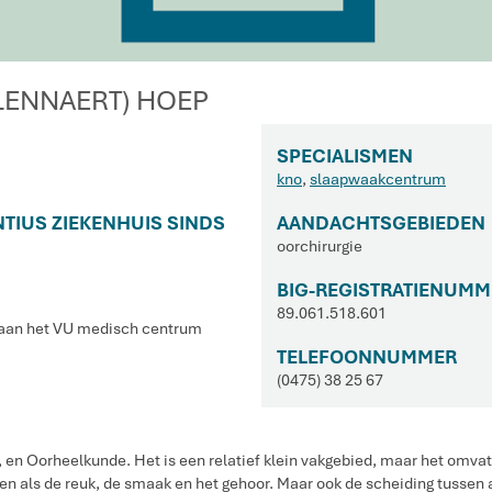
 (LENNAERT) HOEP
SPECIALISMEN
kno
,
slaapwaakcentrum
NTIUS ZIEKENHUIS SINDS
AANDACHTSGEBIEDEN
oorchirurgie
BIG-REGISTRATIENUMM
89.061.518.601
s aan het VU medisch centrum
TELEFOONNUMMER
(0475) 38 25 67
 en Oorheelkunde. Het is een relatief klein vakgebied, maar het omvat
uigen als de reuk, de smaak en het gehoor. Maar ook de scheiding tusse