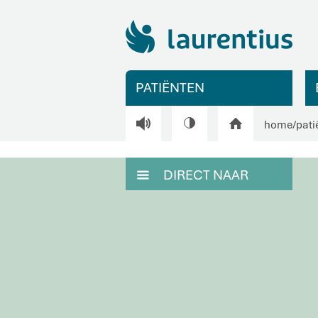
PATIËNTEN
V
H
home
/
pati
DIRECT NAAR
M