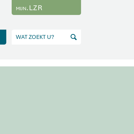
.LZR
MIJN