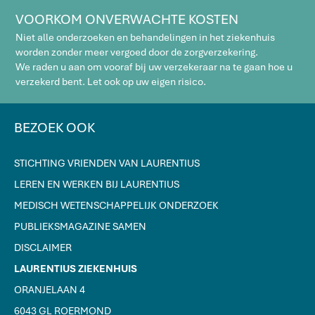
VOORKOM ONVERWACHTE KOSTEN
Niet alle onderzoeken en behandelingen in het ziekenhuis
worden zonder meer vergoed door de zorgverzekering.
We raden u aan om vooraf bij uw verzekeraar na te gaan hoe u
verzekerd bent. Let ook op uw eigen risico.
BEZOEK OOK
STICHTING VRIENDEN VAN LAURENTIUS
LEREN EN WERKEN BIJ LAURENTIUS
MEDISCH WETENSCHAPPELIJK ONDERZOEK
PUBLIEKSMAGAZINE SAMEN
DISCLAIMER
LAURENTIUS ZIEKENHUIS
ORANJELAAN 4
6043 GL ROERMOND