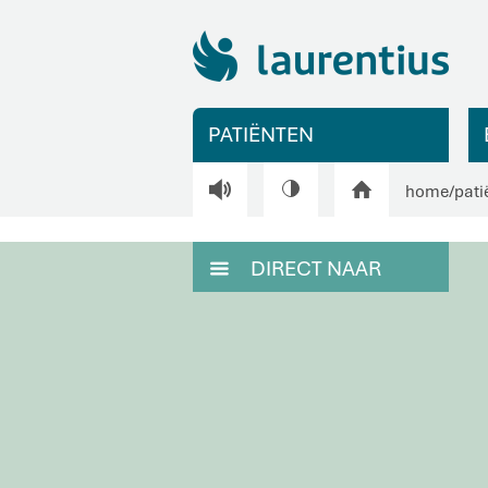
PATIËNTEN
V
H
home
/
pati
DIRECT NAAR
M