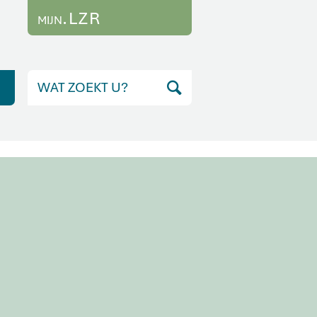
.LZR
MIJN